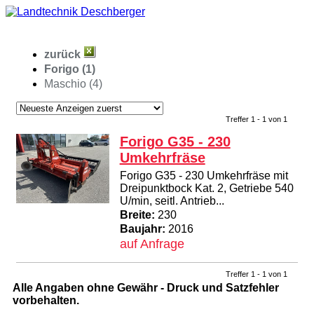
zurück
Forigo (1)
Maschio (4)
Treffer 1 - 1 von 1
Forigo G35 - 230
Umkehrfräse
Forigo G35 - 230 Umkehrfräse mit
Dreipunktbock Kat. 2, Getriebe 540
U/min, seitl. Antrieb...
Breite:
230
Baujahr:
2016
auf Anfrage
Treffer 1 - 1 von 1
Alle Angaben ohne Gewähr - Druck und Satzfehler
vorbehalten.