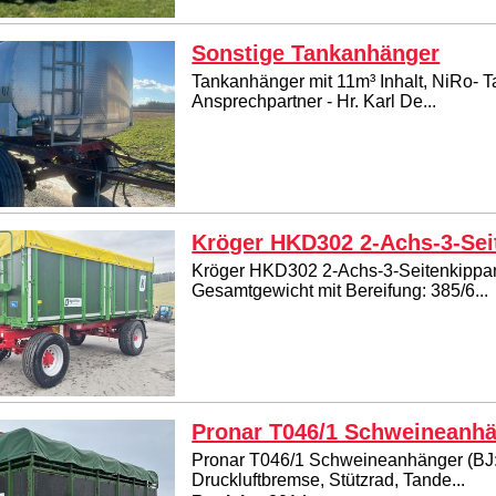
Sonstige Tankanhänger
Tankanhänger mit 11m³ Inhalt, NiRo- Tan
Ansprechpartner - Hr. Karl De...
Kröger HKD302 2-Achs-3-Sei
Kröger HKD302 2-Achs-3-Seitenkippanh
Gesamtgewicht mit Bereifung: 385/6...
Pronar T046/1 Schweineanh
Pronar T046/1 Schweineanhänger (BJ: 2
Druckluftbremse, Stützrad, Tande...