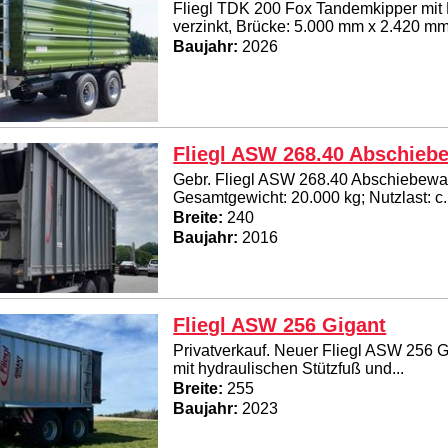
Fliegl TDK 200 Fox Tandemkipper mit
verzinkt, Brücke: 5.000 mm x 2.420 mm,
Baujahr:
2026
Fliegl ASW 268.40 Abschieb
Gebr. Fliegl ASW 268.40 Abschiebewag
Gesamtgewicht: 20.000 kg; Nutzlast: c.
Breite:
240
Baujahr:
2016
Fliegl ASW 256 Gigant
Privatverkauf. Neuer Fliegl ASW 256 G
mit hydraulischen Stützfuß und...
Breite:
255
Baujahr:
2023