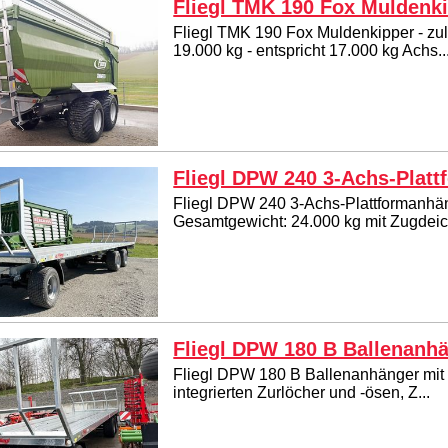
Fliegl TMK 190 Fox Muldenk
Fliegl TMK 190 Fox Muldenkipper - zu
19.000 kg - entspricht 17.000 kg Achs..
Fliegl DPW 240 3-Achs-Plat
Fliegl DPW 240 3-Achs-Plattformanhäng
Gesamtgewicht: 24.000 kg mit Zugdeich
Fliegl DPW 180 B Ballenanh
Fliegl DPW 180 B Ballenanhänger mit se
integrierten Zurlöcher und -ösen, Z...