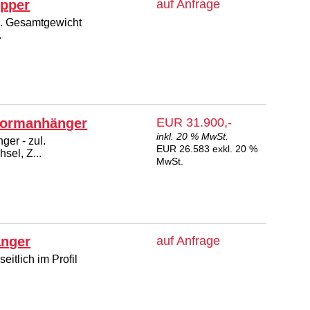
ipper
auf Anfrage
l. Gesamtgewicht
.
tformanhänger
EUR 31.900,-
inkl. 20 % MwSt.
er - zul.
EUR 26.583 exkl. 20 %
sel, Z...
MwSt.
änger
auf Anfrage
itlich im Profil