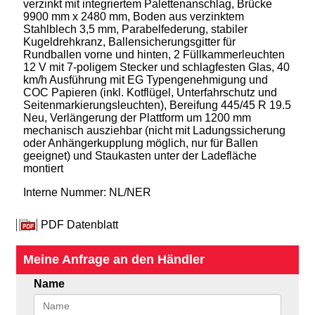
verzinkt mit integriertem Palettenanschlag, Brücke
9900 mm x 2480 mm, Boden aus verzinktem
Stahlblech 3,5 mm, Parabelfederung, stabiler
Kugeldrehkranz, Ballensicherungsgitter für
Rundballen vorne und hinten, 2 Füllkammerleuchten
12 V mit 7-poligem Stecker und schlagfesten Glas, 40
km/h Ausführung mit EG Typengenehmigung und
COC Papieren (inkl. Kotflügel, Unterfahrschutz und
Seitenmarkierungsleuchten), Bereifung 445/45 R 19.5
Neu, Verlängerung der Plattform um 1200 mm
mechanisch ausziehbar (nicht mit Ladungssicherung
oder Anhängerkupplung möglich, nur für Ballen
geeignet) und Staukasten unter der Ladefläche
montiert
Interne Nummer: NL/NER
PDF Datenblatt
Meine Anfrage an den Händler
Name