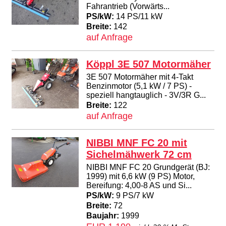
Fahrantrieb (Vorwärts...
PS/kW:
14 PS/11 kW
Breite:
142
auf Anfrage
Köppl 3E 507 Motormäher
3E 507 Motormäher mit 4-Takt
Benzinmotor (5,1 kW / 7 PS) -
speziell hangtauglich - 3V/3R G...
Breite:
122
auf Anfrage
NIBBI MNF FC 20 mit
Sichelmähwerk 72 cm
NIBBI MNF FC 20 Grundgerät (BJ:
1999) mit 6,6 kW (9 PS) Motor,
Bereifung: 4,00-8 AS und Si...
PS/kW:
9 PS/7 kW
Breite:
72
Baujahr:
1999