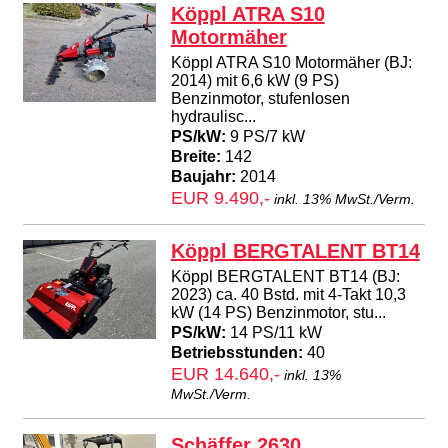
Köppl ATRA S10
Motormäher
Köppl ATRA S10 Motormäher (BJ:
2014) mit 6,6 kW (9 PS)
Benzinmotor, stufenlosen
hydraulisc...
PS/kW:
9 PS/7 kW
Breite:
142
Baujahr:
2014
EUR 9.490,-
inkl. 13% MwSt./Verm.
Köppl BERGTALENT BT14
Köppl BERGTALENT BT14 (BJ:
2023) ca. 40 Bstd. mit 4-Takt 10,3
kW (14 PS) Benzinmotor, stu...
PS/kW:
14 PS/11 kW
Betriebsstunden:
40
EUR 14.640,-
inkl. 13%
MwSt./Verm.
Schäffer 2630