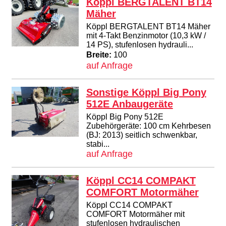
Köppl BERGTALENT BT14
Mäher
Köppl BERGTALENT BT14 Mäher
mit 4-Takt Benzinmotor (10,3 kW /
14 PS), stufenlosen hydrauli...
Breite:
100
auf Anfrage
Sonstige Köppl Big Pony
512E Anbaugeräte
Köppl Big Pony 512E
Zubehörgeräte: 100 cm Kehrbesen
(BJ: 2013) seitlich schwenkbar,
stabi...
auf Anfrage
Köppl CC14 COMPAKT
COMFORT Motormäher
Köppl CC14 COMPAKT
COMFORT Motormäher mit
stufenlosen hydraulischen