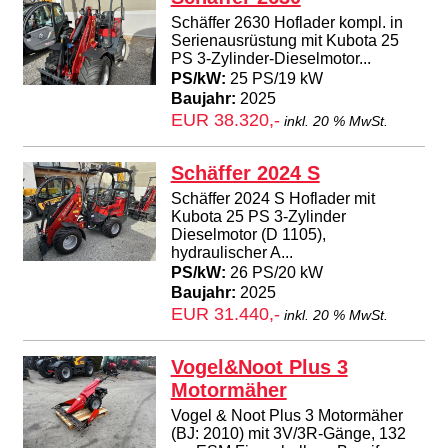
Schäffer 2630 Hoflader kompl. in
Serienausrüstung mit Kubota 25
PS 3-Zylinder-Dieselmotor...
PS/kW:
25 PS/19 kW
Baujahr:
2025
EUR 38.320,-
inkl. 20 % MwSt.
Schäffer 2024 S
Schäffer 2024 S Hoflader mit
Kubota 25 PS 3-Zylinder
Dieselmotor (D 1105),
hydraulischer A...
PS/kW:
26 PS/20 kW
Baujahr:
2025
EUR 31.440,-
inkl. 20 % MwSt.
Vogel&Noot Plus 3
Motormäher
Vogel & Noot Plus 3 Motormäher
(BJ: 2010) mit 3V/3R-Gänge, 132