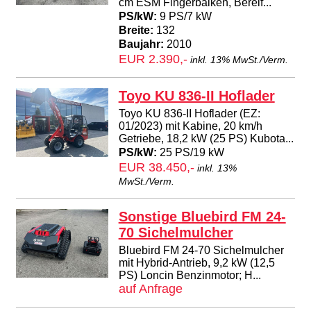
cm ESM Fingerbalken, Bereif...
PS/kW:
9 PS/7 kW
Breite:
132
Baujahr:
2010
EUR 2.390,-
inkl. 13% MwSt./Verm.
Toyo KU 836-II Hoflader
Toyo KU 836-II Hoflader (EZ:
01/2023) mit Kabine, 20 km/h
Getriebe, 18,2 kW (25 PS) Kubota...
PS/kW:
25 PS/19 kW
EUR 38.450,-
inkl. 13%
MwSt./Verm.
Sonstige Bluebird FM 24-
70 Sichelmulcher
Bluebird FM 24-70 Sichelmulcher
mit Hybrid-Antrieb, 9,2 kW (12,5
PS) Loncin Benzinmotor; H...
auf Anfrage