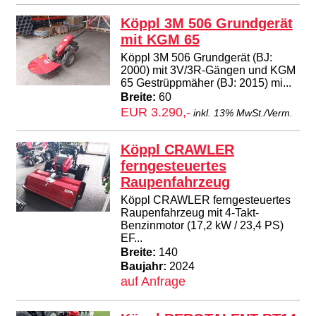
Köppl 3M 506 Grundgerät
mit KGM 65
Köppl 3M 506 Grundgerät (BJ:
2000) mit 3V/3R-Gängen und KGM
65 Gestrüppmäher (BJ: 2015) mi...
Breite:
60
EUR 3.290,-
inkl. 13% MwSt./Verm.
Köppl CRAWLER
ferngesteuertes
Raupenfahrzeug
Köppl CRAWLER ferngesteuertes
Raupenfahrzeug mit 4-Takt-
Benzinmotor (17,2 kW / 23,4 PS)
EF...
Breite:
140
Baujahr:
2024
auf Anfrage