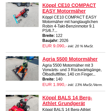
Köppl CE10 COMPACT
EASY Motormäher
Köppl CE10 COMPACT EASY
Motormäher mit hangtauglichen
Robin 4-Takt-Benzinmotor 9.1
PS/6.7...
Breite:
122
Baujahr:
2026
EUR 9.090,-
inkl. 20 % MwSt.
Agria 5500 Motormäher
Agria 5500 Motormäher mit 3
Vorwärts- und 3 Rückwärtsgänge,
Ölbadluftfilter, 140 cm Finger...
Breite:
140
EUR 1.990,-
inkl. 13% MwSt./Verm.
Köppl BALS 14 Berg-
Athlet Grundgerät
Köppl BALS 14 Berg-Athlet