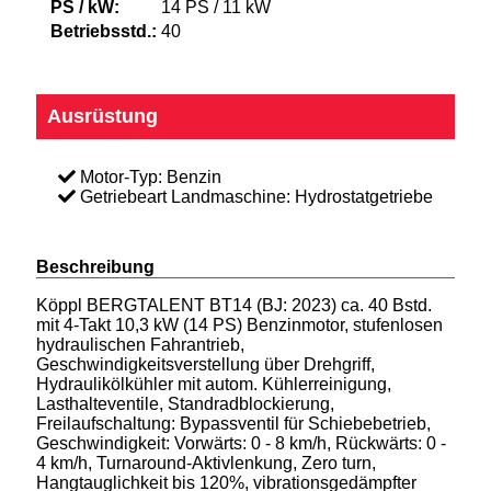
PS / kW:
14 PS / 11 kW
Betriebsstd.:
40
Ausrüstung
Motor-Typ: Benzin
Getriebeart Landmaschine: Hydrostatgetriebe
Beschreibung
Köppl BERGTALENT BT14 (BJ: 2023) ca. 40 Bstd.
mit 4-Takt 10,3 kW (14 PS) Benzinmotor, stufenlosen
hydraulischen Fahrantrieb,
Geschwindigkeitsverstellung über Drehgriff,
Hydraulikölkühler mit autom. Kühlerreinigung,
Lasthalteventile, Standradblockierung,
Freilaufschaltung: Bypassventil für Schiebebetrieb,
Geschwindigkeit: Vorwärts: 0 - 8 km/h, Rückwärts: 0 -
4 km/h, Turnaround-Aktivlenkung, Zero turn,
Hangtauglichkeit bis 120%, vibrationsgedämpfter