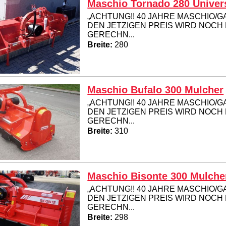
Maschio Tornado 280 Univer
„ACHTUNG!! 40 JAHRE MASCHIO/G
DEN JETZIGEN PREIS WIRD NOCH
GERECHN...
Breite:
280
Maschio Bufalo 300 Mulcher
„ACHTUNG!! 40 JAHRE MASCHIO/G
DEN JETZIGEN PREIS WIRD NOCH
GERECHN...
Breite:
310
Maschio Bisonte 300 Mulche
„ACHTUNG!! 40 JAHRE MASCHIO/G
DEN JETZIGEN PREIS WIRD NOCH
GERECHN...
Breite:
298