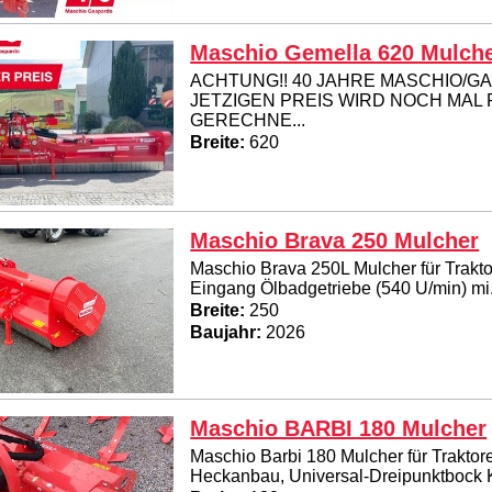
Maschio Gemella 620 Mulch
ACHTUNG!! 40 JAHRE MASCHIO/G
JETZIGEN PREIS WIRD NOCH MAL
GERECHNE...
Breite:
620
Maschio Brava 250 Mulcher
Maschio Brava 250L Mulcher für Trakto
Eingang Ölbadgetriebe (540 U/min) mi.
Breite:
250
Baujahr:
2026
Maschio BARBI 180 Mulcher
Maschio Barbi 180 Mulcher für Traktor
Heckanbau, Universal-Dreipunktbock Ka