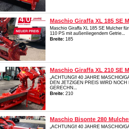
Maschio Giraffa XL 185 SE 
Maschio Giraffa XL 185 SE Mulcher für
110 PS mit außenliegendem Getrie...
Breite:
185
Maschio Giraffa XL 210 SE 
„ACHTUNG!! 40 JAHRE MASCHIO/G
DEN JETZIGEN PREIS WIRD NOCH
GERECHN...
Breite:
210
Maschio Bisonte 280 Mulche
„ACHTUNG!! 40 JAHRE MASCHIO/G