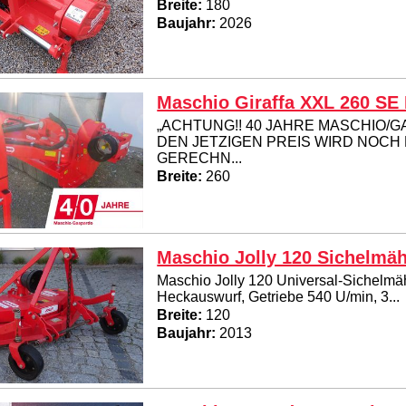
Breite:
180
Baujahr:
2026
Maschio Giraffa XXL 260 SE
„ACHTUNG!! 40 JAHRE MASCHIO/G
DEN JETZIGEN PREIS WIRD NOCH
GERECHN...
Breite:
260
Maschio Jolly 120 Sichelmä
Maschio Jolly 120 Universal-Sichelmäh
Heckauswurf, Getriebe 540 U/min, 3...
Breite:
120
Baujahr:
2013