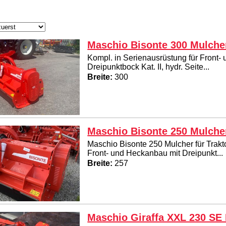
Maschio Bisonte 300 Mulche
Kompl. in Serienausrüstung für Front-
Dreipunktbock Kat. II, hydr. Seite...
Breite:
300
Maschio Bisonte 250 Mulche
Maschio Bisonte 250 Mulcher für Trakt
Front- und Heckanbau mit Dreipunkt...
Breite:
257
Maschio Giraffa XXL 230 SE