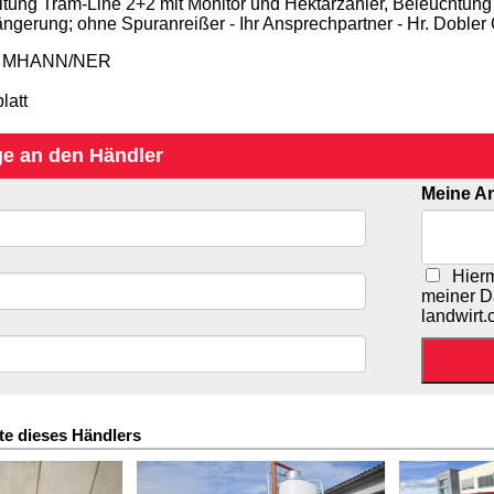
ung Tram-Line 2+2 mit Monitor und Hektarzähler, Beleuchtung mi
längerung; ohne Spuranreißer - Ihr Ansprechpartner - Hr. Dobler 
r: MHANN/NER
latt
ge an den Händler
Meine An
Hiermi
meiner D
landwirt
te dieses Händlers