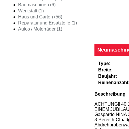
Baumaschinen (6)
Werkstatt (1)
Haus und Garten (56)
Reparatur und Ersatzteile (1)
Autos / Motorräder (1)
Neumaschin
Type:
Breite:
Baujahr:
Reihenanzahl
Beschreibung
ACHTUNG!! 40
EINEM JUBILÄ
Gaspardo NINA 3
3-Bereich-Ölbadg
Abdrehprobenwann