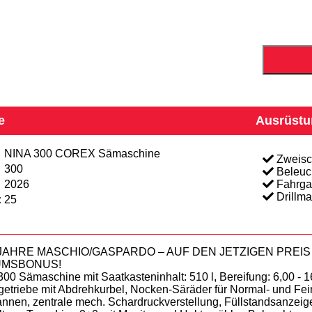
e
Ausrüstu
NINA 300 COREX Sämaschine
Zweisc
300
Beleuc
2026
Fahrga
Drillma
:
25
 JAHRE MASCHIO/GASPARDO – AUF DEN JETZIGEN PREI
UMSBONUS!
00 Sämaschine mit Saatkasteninhalt: 510 l, Bereifung: 6,00 -
etriebe mit Abdrehkurbel, Nocken-Säräder für Normal- und Fei
en, zentrale mech. Schardruckverstellung, Füllstandsanzeiger, M