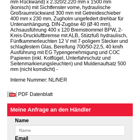
mm Rückwand) x 2.320/2.220 mm x 1500 mm
(konisch) mit Sichtfenster vorne, hydraulische
Großraumrückwand 300 mm mit Getreideschieber
400 mm x 230 mm, Zugholm ungefedert drehbar für
Untenanhängung, DIN-Zugöse 40 (Ø 40 mm),
Achsausführung 400 x 120 Bremstrommel BPW, 2-
Kreis-Druckluftbremse mit ALB, Stützfuß hydraulisch,
Fünfkammerleuchten 12 V mit 7-poligem Stecker und
schlagfestem Glas, Bereifung 700/50-22,5, 40 km/h
Ausführung mit EG Typengenehmigung und COC
Papieren (inkl. Kotflügel, Unterfahrschutz und
Seitenmarkierungsleuchten) und Muldenaufsatz 500
mm (nicht korndicht) -
Interne Nummer: NL/NER
PDF Datenblatt
Meine Anfrage an den Händler
Name
Email