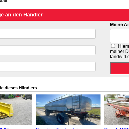
latt
ge an den Händler
Meine An
Hiermi
meiner D
landwirt
te dieses Händlers