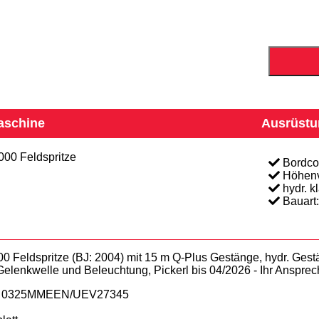
aschine
Ausrüstu
000 Feldspritze
Bordco
Höhenv
hydr. k
Bauart:
Feldspritze (BJ: 2004) mit 15 m Q-Plus Gestänge, hydr. Gest
, Gelenkwelle und Beleuchtung, Pickerl bis 04/2026 - Ihr Ansprec
r: 0325MMEEN/UEV27345