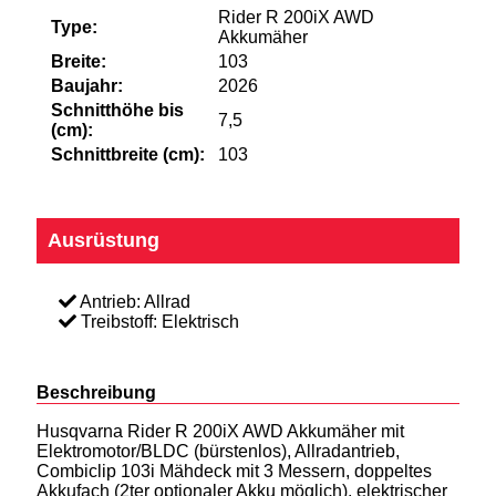
Rider R 200iX AWD
Type:
Akkumäher
Breite:
103
Baujahr:
2026
Schnitthöhe bis
7,5
(cm):
Schnittbreite (cm):
103
Ausrüstung
Antrieb: Allrad
Treibstoff: Elektrisch
Beschreibung
Husqvarna Rider R 200iX AWD Akkumäher mit
Elektromotor/BLDC (bürstenlos), Allradantrieb,
Combiclip 103i Mähdeck mit 3 Messern, doppeltes
Akkufach (2ter optionaler Akku möglich), elektrischer