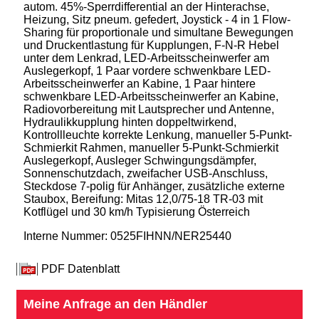
autom. 45%-Sperrdifferential an der Hinterachse,
Heizung, Sitz pneum. gefedert, Joystick - 4 in 1 Flow-
Sharing für proportionale und simultane Bewegungen
und Druckentlastung für Kupplungen, F-N-R Hebel
unter dem Lenkrad, LED-Arbeitsscheinwerfer am
Auslegerkopf, 1 Paar vordere schwenkbare LED-
Arbeitsscheinwerfer an Kabine, 1 Paar hintere
schwenkbare LED-Arbeitsscheinwerfer an Kabine,
Radiovorbereitung mit Lautsprecher und Antenne,
Hydraulikkupplung hinten doppeltwirkend,
Kontrollleuchte korrekte Lenkung, manueller 5-Punkt-
Schmierkit Rahmen, manueller 5-Punkt-Schmierkit
Auslegerkopf, Ausleger Schwingungsdämpfer,
Sonnenschutzdach, zweifacher USB-Anschluss,
Steckdose 7-polig für Anhänger, zusätzliche externe
Staubox, Bereifung: Mitas 12,0/75-18 TR-03 mit
Kotflügel und 30 km/h Typisierung Österreich
Interne Nummer: 0525FIHNN/NER25440
PDF Datenblatt
Meine Anfrage an den Händler