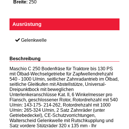
Breite:
250
Ausrüstung
Gelenkwelle
Beschreibung
Maschio C 250 Bodenfräse für Traktore bis 130 PS
mit Ölbad-Wechselgetriebe für Zapfwellendrehzahl
540 - 1000 U/min, seitlicher Zahnradantrieb im Ölbad,
seitliche Gleitkufen mit Abstellstütze, Universal-
Dreipunktbock mit beweglichen
Unterlenkeranschlüsse Kat. II, 6 Winkelmesser pro
Flansch, geschlossener Rotor, Rotordrehzahl mit 540
U/min: 143-175- 214-262, Rotordrehzahl mit 1000
U/min: 265-324 U/min, 2 Satz Zahnräder (unter
Getriebedeckel), CE-Schutzvorrichtungen,
Walterscheid Gelenkwelle mit Rutschkupplung und
Satz vordere Stützräder 320 x 135 mm - Ihr