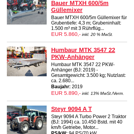
Bauer MTXH 600/5m
Güllemixer
Bauer MTXH 600/5m Güllemixer für
Grubentiefe: 4,3 m; Grubeninhalt:
1.500 m³ mit 3 Rührflüg...
EUR 5.860,-
inkl. 20 % MwSt.
Humbaur MTK 3547 22
PKW-Anhänger
Humbaur MTK 3547 22 PKW-
Anhänger (BJ: 2019) -
Gesamtgewicht: 3.500 kg; Nutzlast:
ca. 2.680...
Baujahr:
2019
EUR 5.890,-
inkl. 13% MwSt./Verm.
Steyr 9094 A T
Steyr 9094 A Turbo Power 2 Traktor
(BJ: 1994) ca. 10.450 Bstd. mit 40
km/h Getriebe, Motor...
PS/kW:
94 PS/70 kW