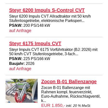
Steyr 6200 Impuls S-Control CVT
Steyr 6200 Impuls CVT Allradtraktor mit 50 km/h
Stufenlosgetriebe, elektronische Parksperr...
PS/kW:
200 PS/148 kW
auf Anfrage
Steyr 6175 Impuls CVT
Steyr Impuls CVT 6175 Vorführtraktor (BJ: 2026) mit
50 km/h CVT Stufenlosgetriebe, 3-fach...
PS/kW:
225 PS/166 kW
Baujahr:
2026
auf Anfrage
Zocon B-01 Ballenzange
Zocon B-01 Ballenzange mit
Rahmen kompl. feuerverzinkt,
Euro-Aufnahme, Rückschlagventil,
k...
EUR 1.850,-
inkl. 20 % MwSt.