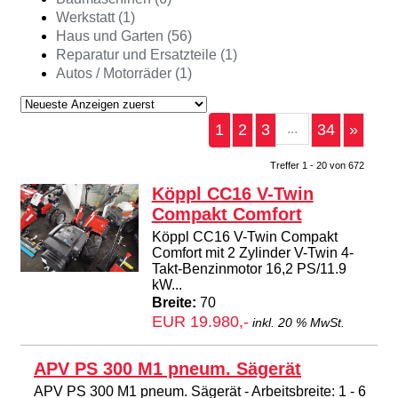
Werkstatt (1)
Haus und Garten (56)
Reparatur und Ersatzteile (1)
Autos / Motorräder (1)
1
2
3
...
34
»
Treffer 1 - 20 von 672
Köppl CC16 V-Twin
Compakt Comfort
Köppl CC16 V-Twin Compakt
Comfort mit 2 Zylinder V-Twin 4-
Takt-Benzinmotor 16,2 PS/11.9
kW...
Breite:
70
EUR 19.980,-
inkl. 20 % MwSt.
APV PS 300 M1 pneum. Sägerät
APV PS 300 M1 pneum. Sägerät - Arbeitsbreite: 1 - 6