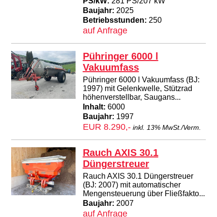
PS/kW:
281 PS/207 kW
Baujahr:
2025
Betriebsstunden:
250
auf Anfrage
Pühringer 6000 l
Vakuumfass
Pühringer 6000 l Vakuumfass (BJ:
1997) mit Gelenkwelle, Stützrad
höhenverstellbar, Saugans...
Inhalt:
6000
Baujahr:
1997
EUR 8.290,-
inkl. 13% MwSt./Verm.
Rauch AXIS 30.1
Düngerstreuer
Rauch AXIS 30.1 Düngerstreuer
(BJ: 2007) mit automatischer
Mengensteuerung über Fließfakto...
Baujahr:
2007
auf Anfrage