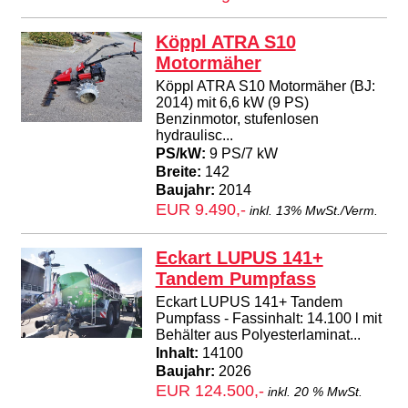
Köppl ATRA S10
Motormäher
Köppl ATRA S10 Motormäher (BJ:
2014) mit 6,6 kW (9 PS)
Benzinmotor, stufenlosen
hydraulisc...
PS/kW:
9 PS/7 kW
Breite:
142
Baujahr:
2014
EUR 9.490,-
inkl. 13% MwSt./Verm.
Eckart LUPUS 141+
Tandem Pumpfass
Eckart LUPUS 141+ Tandem
Pumpfass - Fassinhalt: 14.100 l mit
Behälter aus Polyesterlaminat...
Inhalt:
14100
Baujahr:
2026
EUR 124.500,-
inkl. 20 % MwSt.