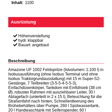
Inhalt:
1100
Ausrüstung
Höhenverstellung
hydr. klappbar
Bauart: angebaut
Beschreibung
Amazone UF 1002 Feldspritze (Istvolumen: 1.100 l) in
Isobusausführung (ohne Isobus Terminal und ohne
Isobus Traktorgrundausstattung) mit 15 m Super-S2-
Gestänge, 7 Teilbreiten (3-5-5-4-5-5-3),
Einfachdüsenkörper, Tankdom mit Einfüllsieb (38 cm
Ø), robuster Rahmen mit ausziehbarer Leiter, 30 l
Ablagefach (unterteilt in 2 x 15 l), Beleuchtung für die
Straßenfahrt nach hinten, Schnellentleerung des
Brühebehälters über Pumpe, 260 l Spülwassertank,
20 l Handwaschtank mit Seifenspender, 60 l